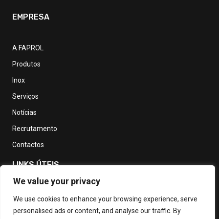
EMPRESA
A FAPROL
Produtos
Inox
Serviços
Notícias
Recrutamento
Contactos
LINKS ÚTEIS
We value your privacy
Política de Privacidade
We use cookies to enhance your browsing experience, serve
personalised ads or content, and analyse our traffic. By
Política de devolução e reembolso