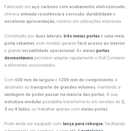
Fabricado em
aço carbono com acabamento eletrozincado
,
oferece
elevada resistência à corrosão
,
durabilidade
e
excelente apresentação
, mesmo em utilizações intensivas.
Constituído por
duas laterais
,
três meias portas
e
uma meia
porta rebatível
, este modelo garante
fácil acesso ao interior
e grande
versatilidade operacional
. As
meias
portas
desmontáveis
permitem adaptar rapidamente o Roll Container
a diferentes necessidades.
Com
600 mm de largura
e
1200 mm de comprimento
, é
destinado ao
transporte de grandes volumes
, mantendo a
vantagem de poder passar na maioria das portas
. A sua
estrutura modular
possibilita transformá-lo em versões de
2,
3 ou 4 lados
, ou trabalhar apenas com
meias portas
.
Pode ainda ser equipado com
lança para reboque
, facilitando
o transporte em comboio, e com
até 4
prateleiras
,