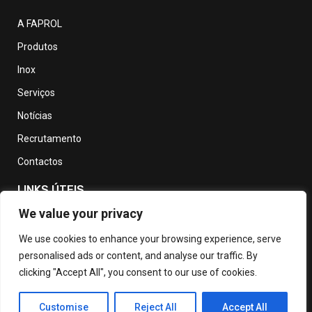
A FAPROL
Produtos
Inox
Serviços
Notícias
Recrutamento
Contactos
LINKS ÚTEIS
We value your privacy
Política de Privacidade
We use cookies to enhance your browsing experience, serve
personalised ads or content, and analyse our traffic. By
Política de devolução e reembolso
clicking "Accept All", you consent to our use of cookies.
Termos e Condições de Utilização
Livro de Reclamações
Customise
Reject All
Accept All