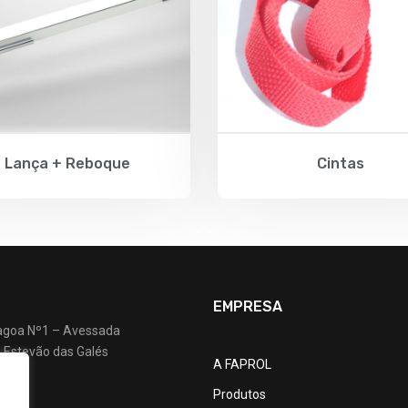
Lança + Reboque
Cintas
EMPRESA
agoa Nº1 – Avessada
 Estevão das Galés
A FAPROL
Produtos