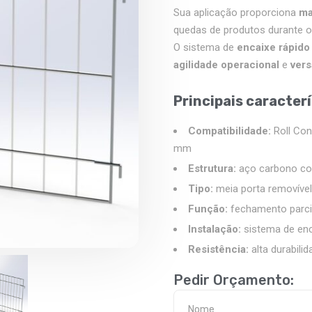
Sua aplicação proporciona
ma
quedas de produtos durante 
O sistema de
encaixe rápido
agilidade operacional
e
vers
Principais caracterí
Compatibilidade:
Roll Co
mm
Estrutura:
aço carbono co
Tipo:
meia porta removível
Função:
fechamento parci
Instalação:
sistema de enc
Resistência:
alta durabili
Pedir Orçamento: