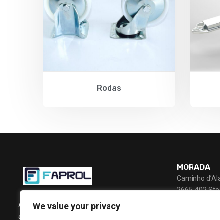
Rodas
MORADA
Caminho d’Al
2665-402 Sto.
PORTUGAL
A Faprol é uma empresa industrial que fabrica
We value your privacy
e comercializa produtos de logística para