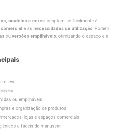
hos, modelos e cores
, adaptam-se facilmente à
 comercial
e às
necessidades de utilização
. Podem
as
ou
versões empilháveis
, otimizando o espaço e a
ncipais
e e leve
oníveis
odas ou empilháveis
mpras e organização de produtos
ermercados, lojas e espaços comerciais
igiénicos e fáceis de manusear