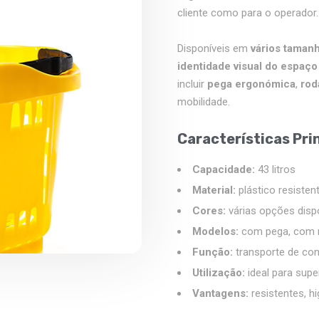
cliente como para o operador.
Disponíveis em
vários taman
identidade visual do espaço
incluir
pega ergonómica
,
rod
mobilidade.
Características Pri
Capacidade:
43 litros
Material:
plástico resistent
Cores:
várias opções disp
Modelos:
com pega, com r
Função:
transporte de co
Utilização:
ideal para sup
Vantagens:
resistentes, h