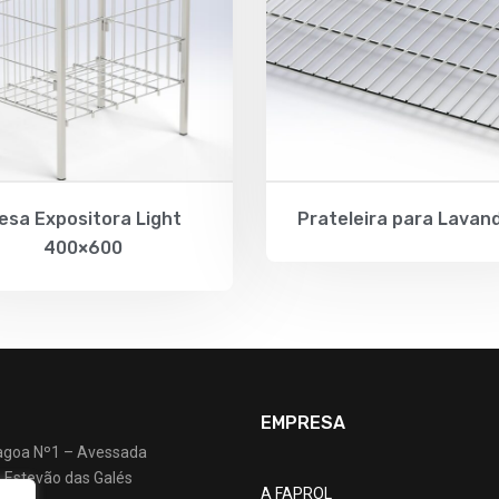
esa Expositora Light
Prateleira para Lavan
400×600
EMPRESA
agoa Nº1 – Avessada
 Estevão das Galés
A FAPROL