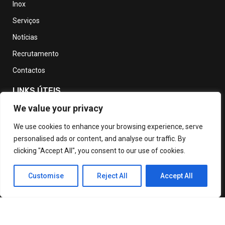
Inox
Serviços
Notícias
Recrutamento
Contactos
LINKS ÚTEIS
We value your privacy
Política de Privacidade
We use cookies to enhance your browsing experience, serve
personalised ads or content, and analyse our traffic. By
Política de devolução e reembolso
clicking "Accept All", you consent to our use of cookies.
Termos e Condições de Utilização
Livro de Reclamações
Customise
Reject All
Accept All
© Copyright 2025 Faprol – Todos os direitos reservados.