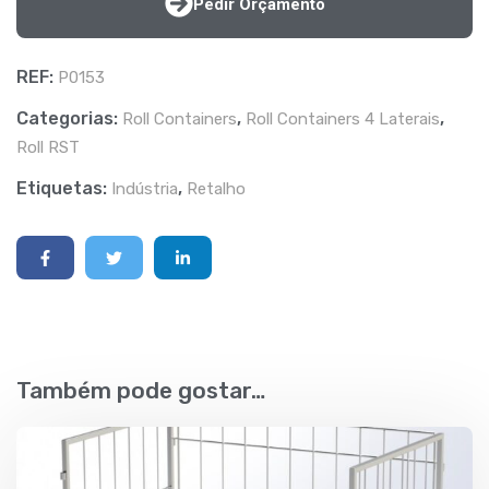
Pedir Orçamento
REF:
P0153
Categorias:
,
,
Roll Containers
Roll Containers 4 Laterais
Roll RST
Etiquetas:
,
Indústria
Retalho
Também pode gostar…