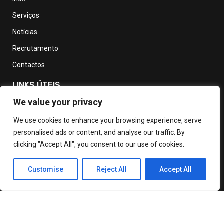
Serviços
Notícias
Recrutamento
Contactos
LINKS ÚTEIS
We value your privacy
Política de Privacidade
We use cookies to enhance your browsing experience, serve
personalised ads or content, and analyse our traffic. By
Política de devolução e reembolso
clicking "Accept All", you consent to our use of cookies.
Termos e Condições de Utilização
Livro de Reclamações
Customise
Reject All
Accept All
© Copyright 2025 Faprol – Todos os direitos reservados.