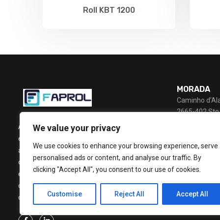
Roll KBT 1200
MORADA
Caminho d’Al
2665-402 Sto.
PORTUGAL
A Faprol é uma empresa industrial que fabrica
We value your privacy
e comercializa produtos de logística para
CONTACTO
We use cookies to enhance your browsing experience, serve
armazenagem e transporte, cujo principal
+ 351 219 663 
personalised ads or content, and analyse our traffic. By
(Chamada Para 
objectivo
é o de proporcionar soluções de
clicking "Accept All", you consent to our use of cookies.
elevada qualidade a todas as empresas, tendo
como base as reais necessidades de todos os
EMAIL
Customise
Reject All
Accept All
clientes.
geral@faprol.p