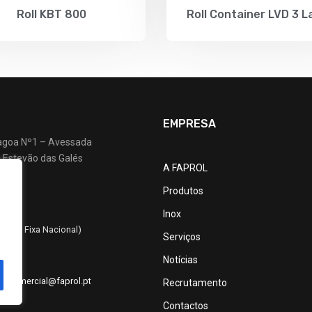
Roll KBT 800
Roll Container LVD 3 L
EMPRESA
agoa Nº1 – Avessada
 Estevão das Galés
A FAPROL
Produtos
S
Inox
630
Rede Fixa Nacional)
Serviços
Notícias
t
|
comercial@faprol.pt
Recrutamento
Contactos