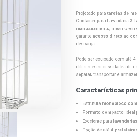
Projetado para
tarefas de m
Container para Lavandaria 3 
manuseamento
, mesmo em
garante
acesso direto ao co
descarga.
Pode ser equipado com até
4
diferentes necessidades de or
separar, transportar e armazen
Características prin
Estrutura
monobloco com 
Formato compacto
, idea
Excelente para
lavandarias
Opção de até
4 prateleir