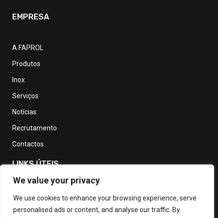
EMPRESA
A FAPROL
Produtos
Inox
Serviços
Notícias
Recrutamento
Contactos
LINKS ÚTEIS
We value your privacy
Política de Privacidade
We use cookies to enhance your browsing experience, serve
personalised ads or content, and analyse our traffic. By
Política de devolução e reembolso