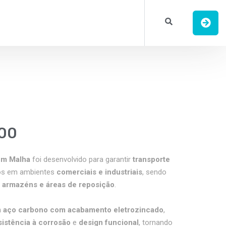
800
em Malha
foi desenvolvido para garantir
transporte
os em ambientes
comerciais e industriais
, sendo
, armazéns e áreas de reposição
.
m aço carbono com acabamento eletrozincado
,
sistência à corrosão
e
design funcional
, tornando