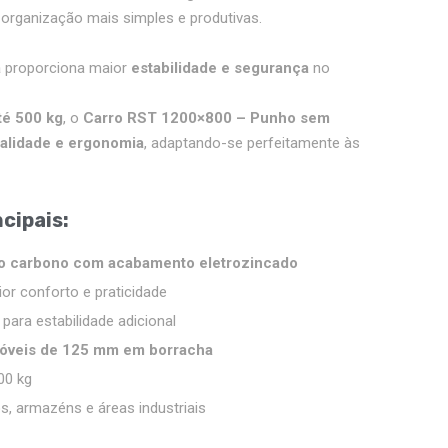
 organização mais simples e produtivas.
a
proporciona maior
estabilidade e segurança
no
té 500 kg
, o
Carro RST 1200×800 – Punho sem
nalidade e ergonomia
, adaptando-se perfeitamente às
ncipais
:
o carbono com acabamento eletrozincado
r conforto e praticidade
ara estabilidade adicional
 móveis de 125 mm em borracha
00 kg
os, armazéns e áreas industriais