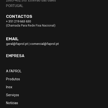
2665-402 Sto. Estevão das Galés
PORTUGAL
CONTACTOS
+ 351 219 663 630
(Chamada Para Rede Fixa Nacional)
EMAIL
geral@faprol.pt
|
comercial@faprol.pt
EMPRESA
A FAPROL
Produtos
Inox
Serviços
Notícias