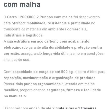
com malha
O
Carro 1200X800 2 Punhos com malha
foi desenvolvido
para oferecer
mobilidade, resistência e praticidade
no
transporte de materiais em
ambientes comerciais,
industriais e logísticos
.
A sua
estrutura em aço carbono com acabamento
eletrozincado
garante
alta durabilidade
e
proteção contra
corrosão
, assegurando
longa vida útil
mesmo em condições
intensas de uso.
Com
capacidade de carga de até 500 kg
, o carro é ideal para
reposição, movimentação e organização de produtos
.
Possui
dois punhos ergonômicos
e
laterais em malha
metálica
, proporcionando
segurança, firmeza e facilidade
no manuseio
.
Disponível com
opção de até 2
prateleiras
e 2
traseiras
,