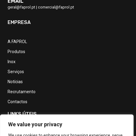
EMAIL
geral@faprol.pt
|
comercial@faprol.pt
EMPRESA
A FAPROL
Produtos
Inox
Serviços
Notícias
Recrutamento
Contactos
LINKS ÚTEIS
We value your privacy
Política de Privacidade
We use cookies to enhance your browsing experience, serve