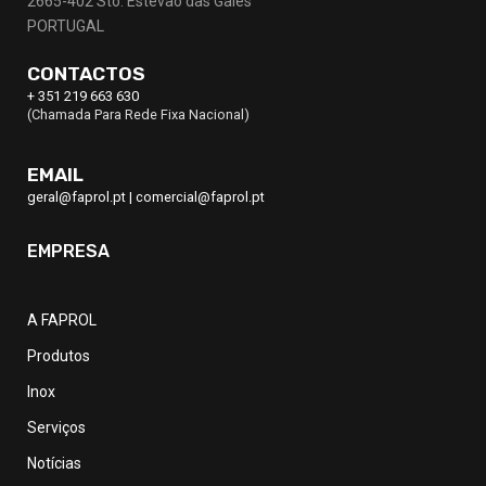
2665-402 Sto. Estevão das Galés
PORTUGAL
CONTACTOS
+ 351 219 663 630
(Chamada Para Rede Fixa Nacional)
EMAIL
geral@faprol.pt
|
comercial@faprol.pt
EMPRESA
A FAPROL
Produtos
Inox
Serviços
Notícias