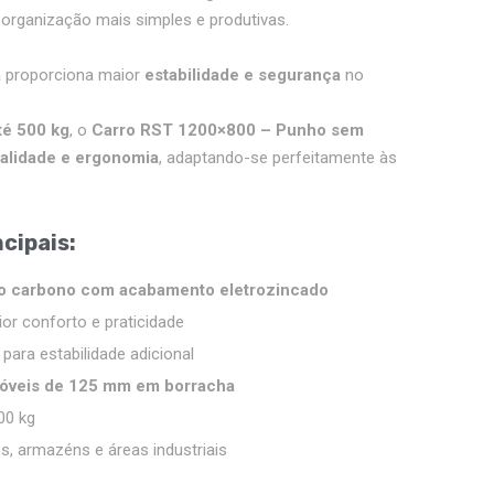
 organização mais simples e produtivas.
a
proporciona maior
estabilidade e segurança
no
té 500 kg
, o
Carro RST 1200×800 – Punho sem
nalidade e ergonomia
, adaptando-se perfeitamente às
ncipais
:
o carbono com acabamento eletrozincado
r conforto e praticidade
ara estabilidade adicional
 móveis de 125 mm em borracha
00 kg
os, armazéns e áreas industriais