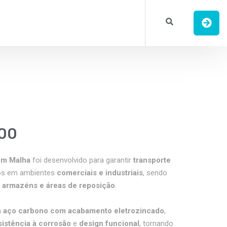
800
em Malha
foi desenvolvido para garantir
transporte
os em ambientes
comerciais e industriais
, sendo
, armazéns e áreas de reposição
.
m aço carbono com acabamento eletrozincado
,
sistência à corrosão
e
design funcional
, tornando